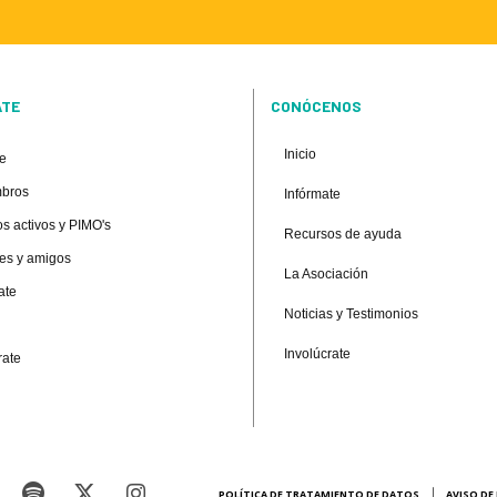
ATE
CONÓCENOS
Inicio
te
mbros
Infórmate
s activos y PIMO's
Recursos de ayuda
res y amigos
La Asociación
ate
Noticias y Testimonios
Involúcrate
ate
POLÍTICA DE TRATAMIENTO DE DATOS
AVISO DE