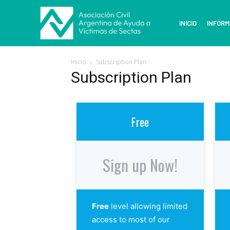
INICIO
INFÓRM
Inicio
Subscription Plan
Subscription Plan
Free
Sign up Now!
Free
level allowing limited
access to most of our