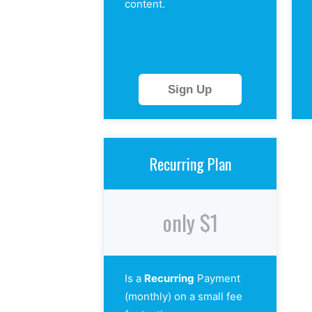
content.
Sign Up
Recurring Plan
only $1
Is a
Recurring
Payment
(monthly) on a small fee