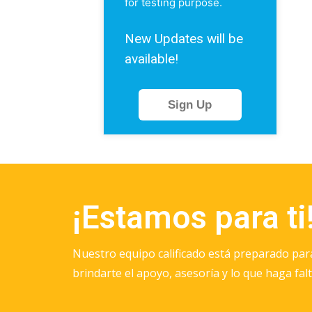
for testing purpose.
New Updates will be
available!
Sign Up
¡Estamos para ti
Nuestro equipo calificado está preparado para 
brindarte el apoyo, asesoría y lo que haga fa