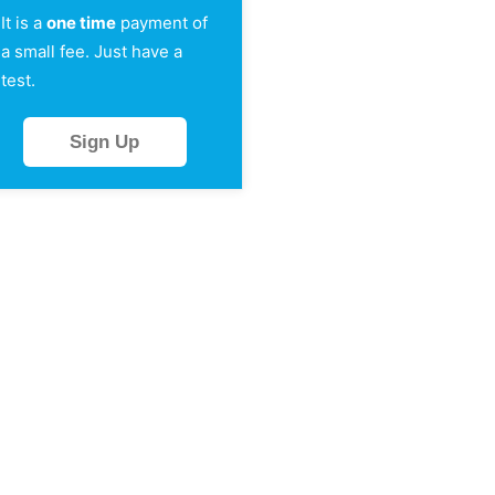
It is a
one time
payment of
a small fee. Just have a
test.
Sign Up