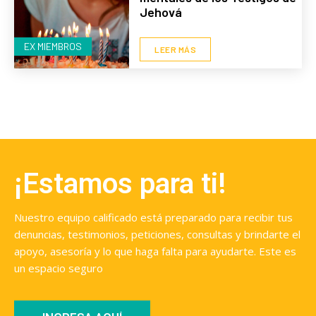
Jehová
EX MIEMBROS
LEER MÁS
¡Estamos para ti!
Nuestro equipo calificado está preparado para recibir tus
denuncias, testimonios, peticiones, consultas y brindarte el
apoyo, asesoría y lo que haga falta para ayudarte. Este es
un espacio seguro